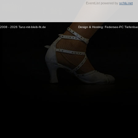
EventList powered by
schlu.net
2008 - 2026 Tanz-mit-bleib-fit.de
Design & Hosting:
Federsee-PC Tiefenba