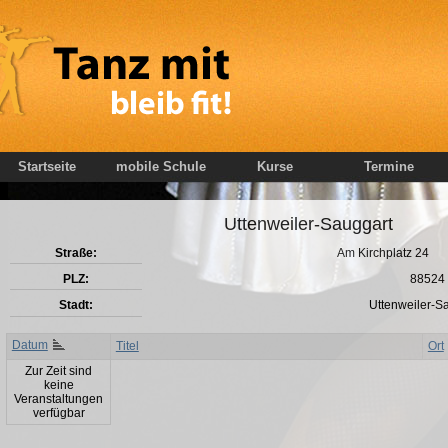
Startseite
mobile Schule
Kurse
Termine
Uttenweiler-Sauggart
Straße:
Am Kirchplatz 24
PLZ:
88524
Stadt:
Uttenweiler-S
Datum
Titel
Ort
Zur Zeit sind
keine
Veranstaltungen
verfügbar