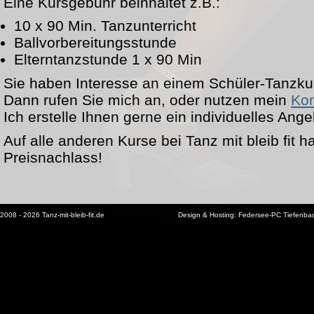
Eine Kursgebühr beinhaltet z.B.:
10 x 90 Min. Tanzunterricht
Ballvorbereitungsstunde
Elterntanzstunde 1 x 90 Min
Sie haben Interesse an einem Schüler-Tanzku
Dann rufen Sie mich an, oder nutzen mein
Kon
Ich erstelle Ihnen gerne ein individuelles Ange
Auf alle anderen Kurse bei Tanz mit bleib fit 
Preisnachlass!
2008 - 2026 Tanz-mit-bleib-fit.de
Design & Hosting:
Federsee-PC Tiefenba