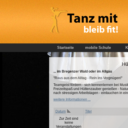
Startseite
mobile Schule
K
Hü
... im Bregenzer Wald oder im Allgäu
"Raus aus dem Alltag - Rein ins Vergnügen!"
Teamgeist fördern - sich kennenlernen bei Musik
Freizeitspaß und Hüttenzauber genießen - Natu
nach stressigen Arbeitstagen - eintauchen in ei
weitere Informationen ...
Datum
Titel
Zur Zeit sind
keine
Veranstaltungen