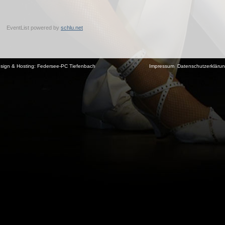
EventList powered by
schlu.net
sign & Hosting:
Federsee-PC Tiefenbach
Impressum
Datenschutzerkläru