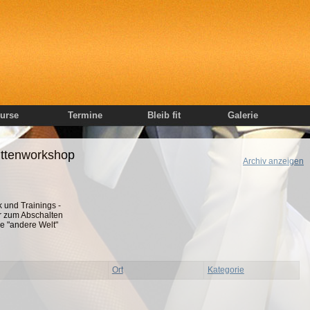
urse
Termine
Bleib fit
Galerie
ttenworkshop
Archiv anzeigen
 und Trainings -
r zum Abschalten
ne "andere Welt"
Ort
Kategorie