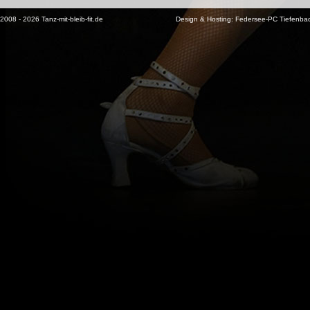
2008 - 2026 Tanz-mit-bleib-fit.de
Design & Hosting:
Federsee-PC Tiefenba