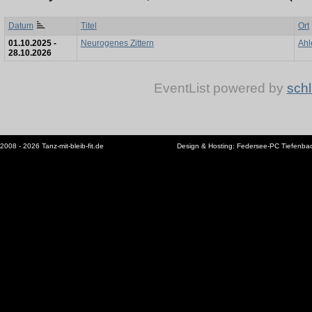
Datum
Titel
Ort
01.10.2025 -
Neurogenes Zittern
Ahl
28.10.2026
EventList powered by
schl
2008 - 2026 Tanz-mit-bleib-fit.de
Design & Hosting:
Federsee-PC Tiefenba