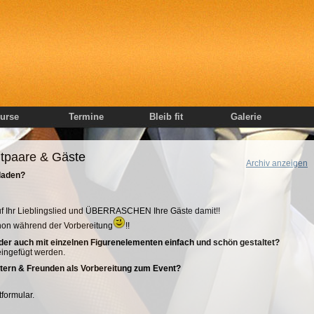
urse
Termine
Bleib fit
Galerie
tpaare & Gäste
Archiv anzeigen
eladen?
auf Ihr Lieblingslied und ÜBERRASCHEN Ihre Gäste damit!!
chon während der Vorbereitung
!!
der auch mit einzelnen Figurenelementen einfach und schön gestaltet?
eingefügt werden.
Eltern & Freunden als Vorbereitung zum Event?
formular.