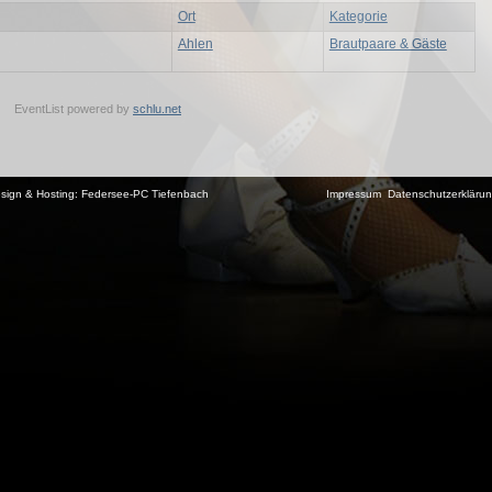
Ort
Kategorie
Ahlen
Brautpaare & Gäste
EventList powered by
schlu.net
sign & Hosting:
Federsee-PC Tiefenbach
Impressum
Datenschutzerkläru