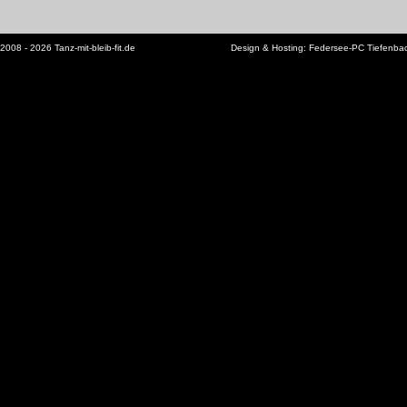
2008 - 2026 Tanz-mit-bleib-fit.de
Design & Hosting:
Federsee-PC Tiefenba