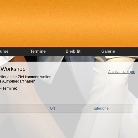
urse
Termine
Bleib fit
Galerie
Workshop
Archiv anzeigen
neller an Ihr Ziel kommen wollen
se Aufholbedarf haben.
- Termine:
Ort
Kategorie