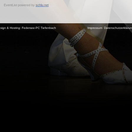
EventList powered by
schlu.net
sign & Hosting:
Federsee-PC Tiefenbach
Impressum
Datenschutzerkläru