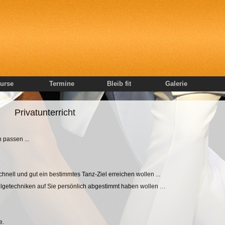
urse
Termine
Bleib fit
Galerie
Privatunterricht
 passen ...
nell und gut ein bestimmtes Tanz-Ziel erreichen wollen ...
getechniken auf Sie persönlich abgestimmt haben wollen …
e.