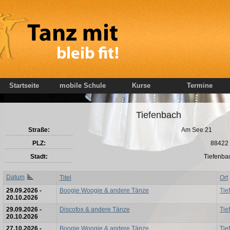
Startseite
mobile Schule
Kurse
Termine
Tiefenbach
Straße:
Am See 21
PLZ:
88422
Stadt:
Tiefenba
Datum
Titel
Ort
29.09.2026 -
Boogie Woogie & andere Tänze
Tie
20.10.2026
29.09.2026 -
Discofox & andere Tänze
Tie
20.10.2026
27.10.2026 -
Boogie Woogie & andere Tänze
Tie