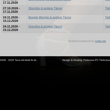
17.11.2026
27.10.2026 -
Discofox & andere Tänze
Tie
17.11.2026
24.11.2026 -
Boogie Woogie & andere Tänze
Tie
15.12.2026
24.11.2026 -
Discofox & andere Tänze
Tie
15.12.2026
EventList powered by
schlu.net
2008 - 2026 Tanz-mit-bleib-fit.de
Design & Hosting:
Federsee-PC Tiefenba