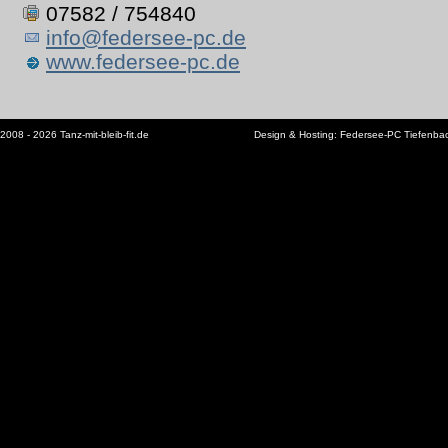
07582 / 754840
info@federsee-pc.de
www.federsee-pc.de
2008 - 2026 Tanz-mit-bleib-fit.de
Design & Hosting:
Federsee-PC Tiefenba